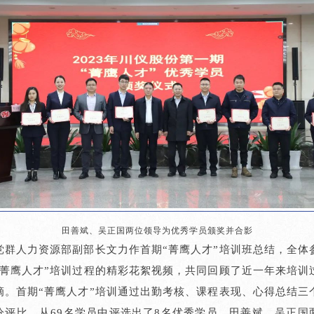
田善斌、吴正国两位领导为优秀学员颁奖并合影
党群人力资源部副部长文力作首期“菁鹰人才”培训班总结，全体
“菁鹰人才”培训过程的精彩花絮视频，共同回顾了近一年来培训
滴。首期“菁鹰人才”培训通过出勤考核、课程表现、心得总结三
分评比，从69名学员中评选出了8名优秀学员，田善斌、吴正国