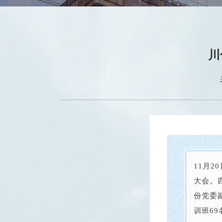
川
11月
大会。
份党委
训班6