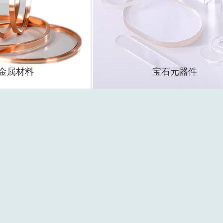
金属材料
宝石元器件
料
铁芯微马达用材料
G5级红宝石测针
材料
温控器和各类开关用材料
宝石单向阀
测温材料
宝石圆球和盲孔球
口
高压水射流喷嘴