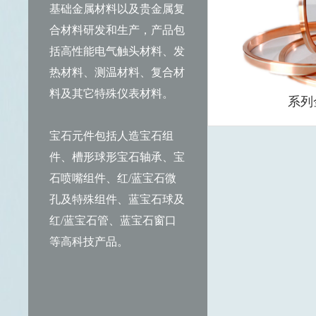
基础金属材料以及贵金属复
合材料研发和生产，产品包
括高性能电气触头材料、发
热材料、测温材料、复合材
料及其它特殊仪表材料。
系列
宝石元件包括人造宝石组
陶瓷封装用材
槽型宝石轴承
件、槽形球形宝石轴承、宝
熔断器用熔体
宝石微孔
石喷嘴组件、红/蓝宝石微
孔及特殊组件、蓝宝石球及
电热合金材料
特种宝石元件
红/蓝宝石管、蓝宝石窗口
蓝宝石光学窗
等高科技产品。