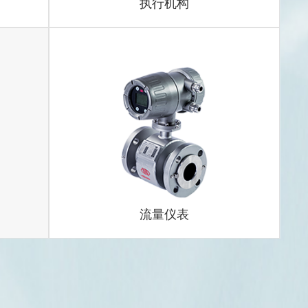
执行机构
蝶阀
R系列
SBW系列一体化温度变送器
PDS液位变送器
金属管浮子流量计
执行机构
特殊解决方案
涡轮流量计
流量仪表