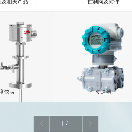
统及相关产品
控制阀及附件
控制系统
变送器
SCS100标准型集散控制系统
球阀
M系列
WZ系列热电阻
PDS智能差压变送器
涡街流量计
属
器
Globe阀
B系列保护套管
远传差压变送器
科氏质量流量计
变送器
流量计
超声波流量计
度仪表
变送器
1
/
2