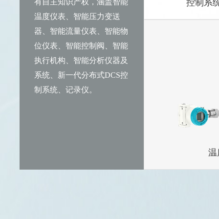
有自主知识产权，涵盖智能
控制系
温度仪表、智能压力变送
器、智能流量仪表、智能物
PAS300集散
直通阀
C系列
WR系列热电偶
PDS智能压力
电磁流量计
位仪表、智能控制阀、智能
定位器
N系列
WSS系列双金
远传压力变送
差压流量计
执行机构、智能分析仪器及
TTS 智能温度
热式气体质量
系统、新一代分布式DCS控
制系统、记录仪。
温