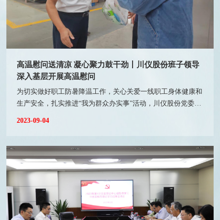
高温慰问送清凉 凝心聚力鼓干劲丨川仪股份班子领导
深入基层开展高温慰问
为切实做好职工防暑降温工作，关心关爱一线职工身体健康和
生产安全，扎实推进“我为群众办实事”活动，川仪股份党委书
记、董事长吴朋带头，公司班子领导分别深入生产一线开展高
2023-09-04
温“送清凉”慰问活动。 在慰问现场，公司领导亲切地和职工
交谈，细心询问大家的工作情况，感谢他们不畏高温坚守岗
位，为企业生产经营做出的贡献，叮嘱大家在高温环境作业要
加强自我安全防护，做到劳逸结合，防止高温中暑，切实保障
自身安全与健康。吴