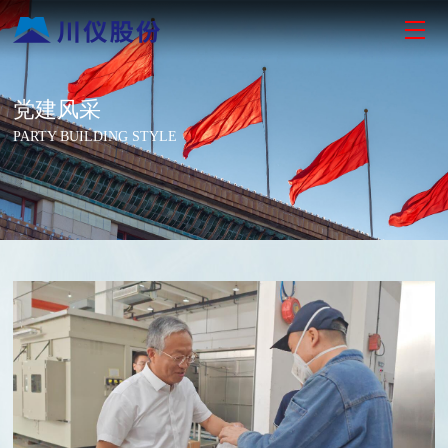
党建风采
PARTY BUILDING STYLE