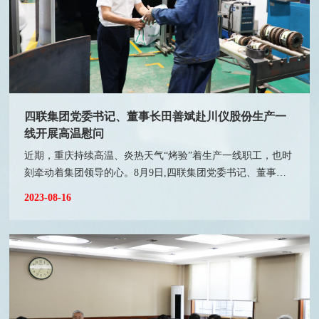
四联集团党委书记、董事长田善斌赴川仪股份生产一
线开展高温慰问
近期，重庆持续高温、炎热天气“烤验”着生产一线职工，也时
刻牵动着集团领导的心。8月9日,四联集团党委书记、董事长
田善斌与川仪股份党委书记、董事长吴朋，党委副书记、工会
2023-08-16
主席黄治华一道先后赴川仪执行器、川仪流量仪表走访慰问奋
战在生产一线的干部职工，为他们送去慰问品和殷切关怀，让
大家感受到了夏日里的“清凉”。 “谢谢你们！你们辛苦了，天
气炎热，要保重身体！”慰问现场，田善斌亲切地和一线职工
一一握手，并