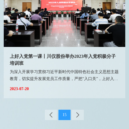
上好入党第一课丨川仪股份举办2023年入党积极分子
培训班
为深入开展学习贯彻习近平新时代中国特色社会主义思想主题
教育，切实提升发展党员工作质量，严把“入口关”，上好入党
的第一堂课，7月13-15日，川仪股份举办2023年入党积极分子
2023-07-20
培训班，来自总部、各分子公司39名入党积极分子参加培训，
党群人力资源部部长强梅作动员讲话。在开班仪式上，强梅对
全体学员提出了提高政治站位，充分认识本次培训班的重要意
义；加强理论学习，始终坚持学思用结合统一；端正入党动
15
机，争做新时代忠诚干